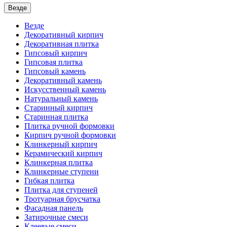
Везде
Везде
Декоративный кирпич
Декоративная плитка
Гипсовый кирпич
Гипсовая плитка
Гипсовый камень
Декоративный камень
Искусственный камень
Натуральный камень
Старинный кирпич
Старинная плитка
Плитка ручной формовки
Кирпич ручной формовки
Клинкерный кирпич
Керамический кирпич
Клинкерная плитка
Клинкерные ступени
Гибкая плитка
Плитка для ступеней
Тротуарная брусчатка
Фасадная панель
Затирочные смеси
Клеевые смеси