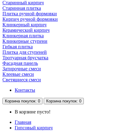
Старинный кирпич
Старинная плитка
Плитка ручной формовки
Кирпич ручной формовки
Клинкерный кирпич
Керамический кирпич
Клинкерная плитка
Клинкерные ступени
Гибкая плитка
Плитка для ступеней
Тротуарная брусчатка
Фасадная панель
Затирочные смеси
Клеевые смеси
Светящиеся смеси
Контакты
Корзина
покупок
: 0
Корзина
покупок
: 0
В корзине пусто!
Главная
Гипсовый кирпич