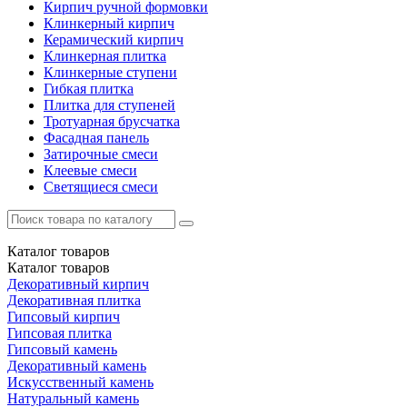
Кирпич ручной формовки
Клинкерный кирпич
Керамический кирпич
Клинкерная плитка
Клинкерные ступени
Гибкая плитка
Плитка для ступеней
Тротуарная брусчатка
Фасадная панель
Затирочные смеси
Клеевые смеси
Светящиеся смеси
Каталог
товаров
Каталог
товаров
Декоративный кирпич
Декоративная плитка
Гипсовый кирпич
Гипсовая плитка
Гипсовый камень
Декоративный камень
Искусственный камень
Натуральный камень