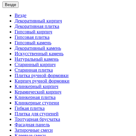
Везде
Везде
Декоративный кирпич
Декоративная плитка
Гипсовый кирпич
Гипсовая плитка
Гипсовый камень
Декоративный камень
Искусственный камень
Натуральный камень
Старинный кирпич
Старинная плитка
Плитка ручной формовки
Кирпич ручной формовки
Клинкерный кирпич
Керамический кирпич
Клинкерная плитка
Клинкерные ступени
Гибкая плитка
Плитка для ступеней
Тротуарная брусчатка
Фасадная панель
Затирочные смеси
Клеевые смеси