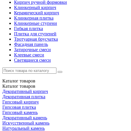
Кирпич ручной формовки
Клинкерный кирпич
Керамический кирпич
Клинкерная плитка
Клинкерные ступени
Гибкая плитка
Плитка для ступеней
Тротуарная брусчатка
Фасадная панель
Затирочные смеси
Клеевые смеси
Светящиеся смеси
Каталог
товаров
Каталог
товаров
Декоративный кирпич
Декоративная плитка
Гипсовый кирпич
Гипсовая плитка
Гипсовый камень
Декоративный камень
Искусственный камень
Натуральный камень