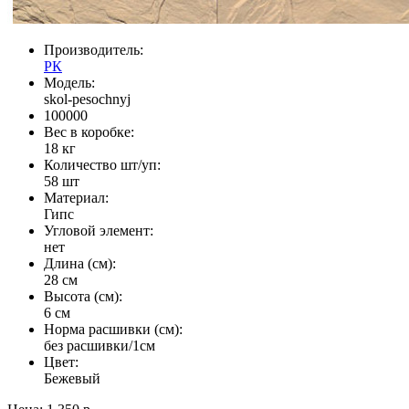
Производитель:
РК
Модель:
skol-pesochnyj
100000
Вес в коробке:
18 кг
Количество шт/уп:
58 шт
Материал:
Гипс
Угловой элемент:
нет
Длина (см):
28 см
Высота (см):
6 см
Норма расшивки (см):
без расшивки/1см
Цвет:
Бежевый