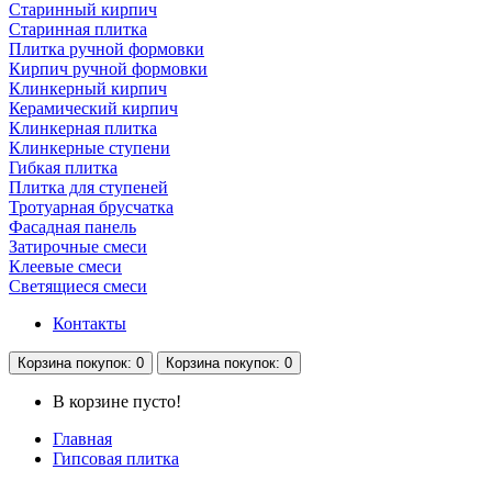
Старинный кирпич
Старинная плитка
Плитка ручной формовки
Кирпич ручной формовки
Клинкерный кирпич
Керамический кирпич
Клинкерная плитка
Клинкерные ступени
Гибкая плитка
Плитка для ступеней
Тротуарная брусчатка
Фасадная панель
Затирочные смеси
Клеевые смеси
Светящиеся смеси
Контакты
Корзина
покупок
: 0
Корзина
покупок
: 0
В корзине пусто!
Главная
Гипсовая плитка