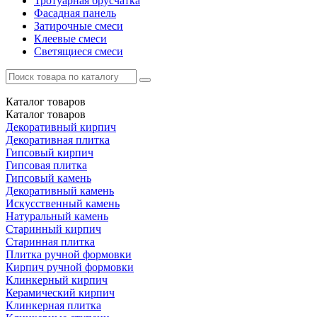
Тротуарная брусчатка
Фасадная панель
Затирочные смеси
Клеевые смеси
Светящиеся смеси
Каталог
товаров
Каталог
товаров
Декоративный кирпич
Декоративная плитка
Гипсовый кирпич
Гипсовая плитка
Гипсовый камень
Декоративный камень
Искусственный камень
Натуральный камень
Старинный кирпич
Старинная плитка
Плитка ручной формовки
Кирпич ручной формовки
Клинкерный кирпич
Керамический кирпич
Клинкерная плитка