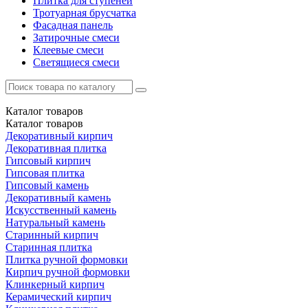
Плитка для ступеней
Тротуарная брусчатка
Фасадная панель
Затирочные смеси
Клеевые смеси
Светящиеся смеси
Каталог
товаров
Каталог
товаров
Декоративный кирпич
Декоративная плитка
Гипсовый кирпич
Гипсовая плитка
Гипсовый камень
Декоративный камень
Искусственный камень
Натуральный камень
Старинный кирпич
Старинная плитка
Плитка ручной формовки
Кирпич ручной формовки
Клинкерный кирпич
Керамический кирпич