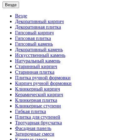
Везде
Везде
Декоративный кирпич
Декоративная плитка
Гипсовый кирпич
Гипсовая плитка
Гипсовый камень
Декоративный камень
Искусственный камень
Натуральный камень
Старинный кирпич
Старинная плитка
Плитка ручной формовки
Кирпич ручной формовки
Клинкерный кирпич
Керамический кирпич
Клинкерная плитка
Клинкерные ступени
Гибкая плитка
Плитка для ступеней
Тротуарная брусчатка
Фасадная панель
Затирочные смеси
Клеевые смеси