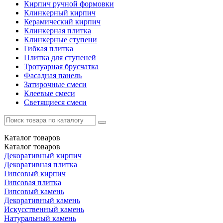
Кирпич ручной формовки
Клинкерный кирпич
Керамический кирпич
Клинкерная плитка
Клинкерные ступени
Гибкая плитка
Плитка для ступеней
Тротуарная брусчатка
Фасадная панель
Затирочные смеси
Клеевые смеси
Светящиеся смеси
Каталог
товаров
Каталог
товаров
Декоративный кирпич
Декоративная плитка
Гипсовый кирпич
Гипсовая плитка
Гипсовый камень
Декоративный камень
Искусственный камень
Натуральный камень