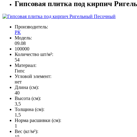
Гипсовая плитка под кирпич Риге
Производитель:
РК
Модель:
09.08
100000
Количество шт/м²:
54
Материал:
Гипс
Угловой элемент:
нет
Длина (см):
40
Высота (см):
3,5
Толщина (см):
1,5
Норма расшивки (см):
1
Вес (кг/м²):
15