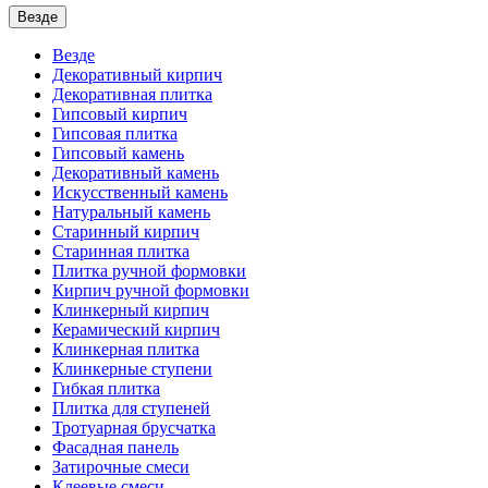
Везде
Везде
Декоративный кирпич
Декоративная плитка
Гипсовый кирпич
Гипсовая плитка
Гипсовый камень
Декоративный камень
Искусственный камень
Натуральный камень
Старинный кирпич
Старинная плитка
Плитка ручной формовки
Кирпич ручной формовки
Клинкерный кирпич
Керамический кирпич
Клинкерная плитка
Клинкерные ступени
Гибкая плитка
Плитка для ступеней
Тротуарная брусчатка
Фасадная панель
Затирочные смеси
Клеевые смеси