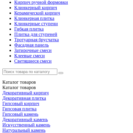
Кирпич ручной формовки
Клинкерный кирпич
Керамический кирпич
Клинкерная плитка
Клинкерные ступени
Гибкая плитка
Плитка для ступеней
Тротуарная брусчатка
Фасадная панель
Затирочные смеси
Клеевые смеси
Светящиеся смеси
Каталог
товаров
Каталог
товаров
Декоративный кирпич
Декоративная плитка
Гипсовый кирпич
Гипсовая плитка
Гипсовый камень
Декоративный камень
Искусственный камень
Натуральный камень