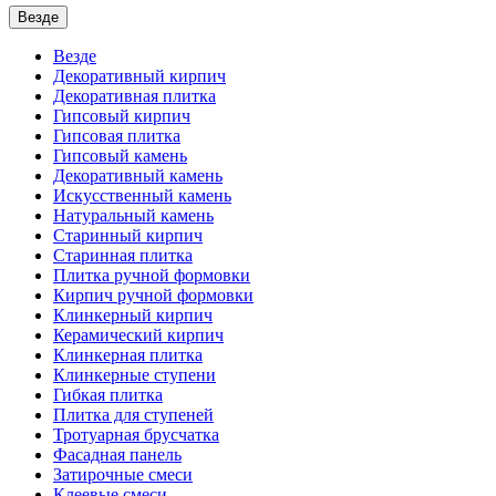
Везде
Везде
Декоративный кирпич
Декоративная плитка
Гипсовый кирпич
Гипсовая плитка
Гипсовый камень
Декоративный камень
Искусственный камень
Натуральный камень
Старинный кирпич
Старинная плитка
Плитка ручной формовки
Кирпич ручной формовки
Клинкерный кирпич
Керамический кирпич
Клинкерная плитка
Клинкерные ступени
Гибкая плитка
Плитка для ступеней
Тротуарная брусчатка
Фасадная панель
Затирочные смеси
Клеевые смеси