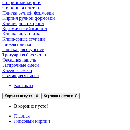
Старинный кирпич
Старинная плитка
Плитка ручной формовки
Кирпич ручной формовки
Клинкерный кирпич
Керамический кирпич
Клинкерная плитка
Клинкерные ступени
Гибкая плитка
Плитка для ступеней
Тротуарная брусчатка
Фасадная панель
Затирочные смеси
Клеевые смеси
Светящиеся смеси
Контакты
Корзина
покупок
: 0
Корзина
покупок
: 0
В корзине пусто!
Главная
Гипсовый кирпич