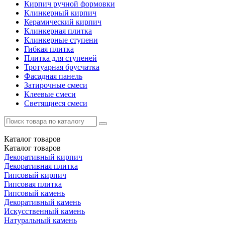
Кирпич ручной формовки
Клинкерный кирпич
Керамический кирпич
Клинкерная плитка
Клинкерные ступени
Гибкая плитка
Плитка для ступеней
Тротуарная брусчатка
Фасадная панель
Затирочные смеси
Клеевые смеси
Светящиеся смеси
Каталог
товаров
Каталог
товаров
Декоративный кирпич
Декоративная плитка
Гипсовый кирпич
Гипсовая плитка
Гипсовый камень
Декоративный камень
Искусственный камень
Натуральный камень