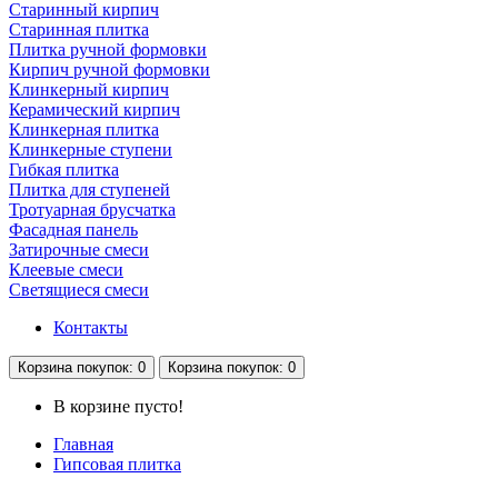
Старинный кирпич
Старинная плитка
Плитка ручной формовки
Кирпич ручной формовки
Клинкерный кирпич
Керамический кирпич
Клинкерная плитка
Клинкерные ступени
Гибкая плитка
Плитка для ступеней
Тротуарная брусчатка
Фасадная панель
Затирочные смеси
Клеевые смеси
Светящиеся смеси
Контакты
Корзина
покупок
: 0
Корзина
покупок
: 0
В корзине пусто!
Главная
Гипсовая плитка