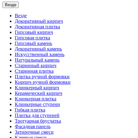
Везде
Везде
Декоративный кирпич
Декоративная плитка
Гипсовый кирпич
Гипсовая плитка
Гипсовый камень
Декоративный камень
Искусственный камень
Натуральный камень
Старинный кирпич
Старинная плитка
Плитка ручной формовки
Кирпич ручной формовки
Клинкерный кирпич
Керамический кирпич
Клинкерная плитка
Клинкерные ступени
Гибкая плитка
Плитка для ступеней
Тротуарная брусчатка
Фасадная панель
Затирочные смеси
Клеевые смеси