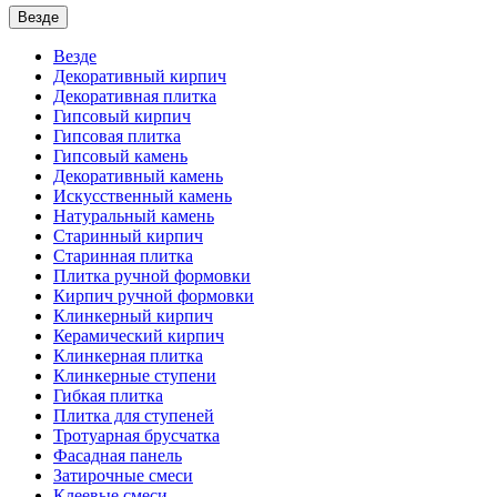
Везде
Везде
Декоративный кирпич
Декоративная плитка
Гипсовый кирпич
Гипсовая плитка
Гипсовый камень
Декоративный камень
Искусственный камень
Натуральный камень
Старинный кирпич
Старинная плитка
Плитка ручной формовки
Кирпич ручной формовки
Клинкерный кирпич
Керамический кирпич
Клинкерная плитка
Клинкерные ступени
Гибкая плитка
Плитка для ступеней
Тротуарная брусчатка
Фасадная панель
Затирочные смеси
Клеевые смеси