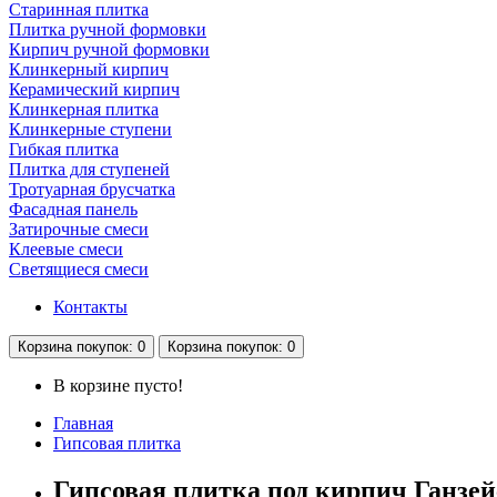
Старинная плитка
Плитка ручной формовки
Кирпич ручной формовки
Клинкерный кирпич
Керамический кирпич
Клинкерная плитка
Клинкерные ступени
Гибкая плитка
Плитка для ступеней
Тротуарная брусчатка
Фасадная панель
Затирочные смеси
Клеевые смеси
Светящиеся смеси
Контакты
Корзина
покупок
: 0
Корзина
покупок
: 0
В корзине пусто!
Главная
Гипсовая плитка
Гипсовая плитка под кирпич Ганзе