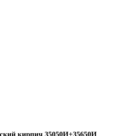
йский кирпич 35050И+35650И