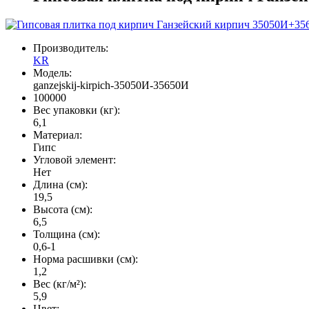
Производитель:
KR
Модель:
ganzejskij-kirpich-35050И-35650И
100000
Вес упаковки (кг):
6,1
Материал:
Гипс
Угловой элемент:
Нет
Длина (см):
19,5
Высота (см):
6,5
Толщина (см):
0,6-1
Норма расшивки (см):
1,2
Вес (кг/м²):
5,9
Цвет: