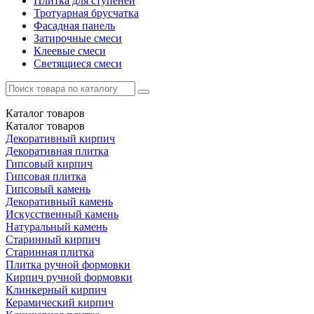
Плитка для ступеней
Тротуарная брусчатка
Фасадная панель
Затирочные смеси
Клеевые смеси
Светящиеся смеси
Каталог
товаров
Каталог
товаров
Декоративный кирпич
Декоративная плитка
Гипсовый кирпич
Гипсовая плитка
Гипсовый камень
Декоративный камень
Искусственный камень
Натуральный камень
Старинный кирпич
Старинная плитка
Плитка ручной формовки
Кирпич ручной формовки
Клинкерный кирпич
Керамический кирпич