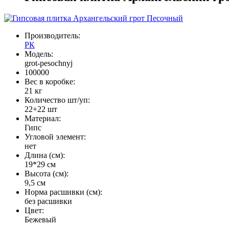
Производитель:
РК
Модель:
grot-pesochnyj
100000
Вес в коробке:
21 кг
Количество шт/уп:
22+22 шт
Материал:
Гипс
Угловой элемент:
нет
Длина (см):
19*29 см
Высота (см):
9,5 см
Норма расшивки (см):
без расшивки
Цвет:
Бежевый