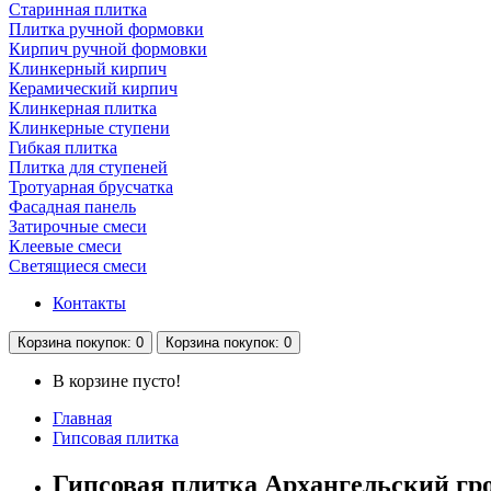
Старинная плитка
Плитка ручной формовки
Кирпич ручной формовки
Клинкерный кирпич
Керамический кирпич
Клинкерная плитка
Клинкерные ступени
Гибкая плитка
Плитка для ступеней
Тротуарная брусчатка
Фасадная панель
Затирочные смеси
Клеевые смеси
Светящиеся смеси
Контакты
Корзина
покупок
: 0
Корзина
покупок
: 0
В корзине пусто!
Главная
Гипсовая плитка
Гипсовая плитка Архангельский гр