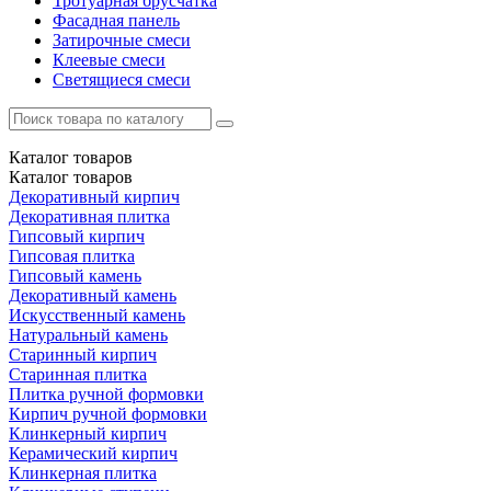
Тротуарная брусчатка
Фасадная панель
Затирочные смеси
Клеевые смеси
Светящиеся смеси
Каталог
товаров
Каталог
товаров
Декоративный кирпич
Декоративная плитка
Гипсовый кирпич
Гипсовая плитка
Гипсовый камень
Декоративный камень
Искусственный камень
Натуральный камень
Старинный кирпич
Старинная плитка
Плитка ручной формовки
Кирпич ручной формовки
Клинкерный кирпич
Керамический кирпич
Клинкерная плитка