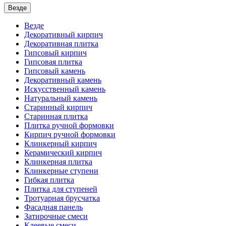
Везде
Везде
Декоративный кирпич
Декоративная плитка
Гипсовый кирпич
Гипсовая плитка
Гипсовый камень
Декоративный камень
Искусственный камень
Натуральный камень
Старинный кирпич
Старинная плитка
Плитка ручной формовки
Кирпич ручной формовки
Клинкерный кирпич
Керамический кирпич
Клинкерная плитка
Клинкерные ступени
Гибкая плитка
Плитка для ступеней
Тротуарная брусчатка
Фасадная панель
Затирочные смеси
Клеевые смеси