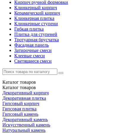
Кирпич ручной формовки
Клинкерный кирпич
Керамический кирпич
Клинкерная плитка
Клинкерные ступени
Гибкая плитка
Плитка для ступеней
Тротуарная брусчатка
Фасадная панель
Затирочные смеси
Клеевые смеси
Светящиеся смеси
Каталог
товаров
Каталог
товаров
Декоративный кирпич
Декоративная плитка
Гипсовый кирпич
Гипсовая плитка
Гипсовый камень
Декоративный камень
Искусственный камень
Натуральный камень