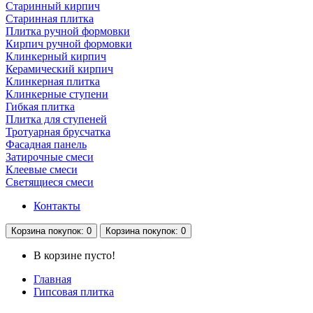
Старинный кирпич
Старинная плитка
Плитка ручной формовки
Кирпич ручной формовки
Клинкерный кирпич
Керамический кирпич
Клинкерная плитка
Клинкерные ступени
Гибкая плитка
Плитка для ступеней
Тротуарная брусчатка
Фасадная панель
Затирочные смеси
Клеевые смеси
Светящиеся смеси
Контакты
Корзина
покупок
: 0
Корзина
покупок
: 0
В корзине пусто!
Главная
Гипсовая плитка