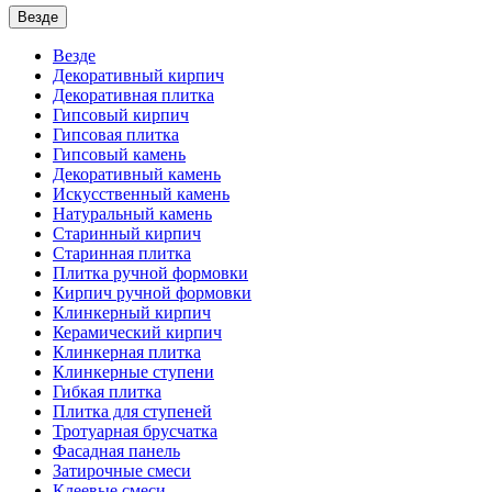
Везде
Везде
Декоративный кирпич
Декоративная плитка
Гипсовый кирпич
Гипсовая плитка
Гипсовый камень
Декоративный камень
Искусственный камень
Натуральный камень
Старинный кирпич
Старинная плитка
Плитка ручной формовки
Кирпич ручной формовки
Клинкерный кирпич
Керамический кирпич
Клинкерная плитка
Клинкерные ступени
Гибкая плитка
Плитка для ступеней
Тротуарная брусчатка
Фасадная панель
Затирочные смеси
Клеевые смеси