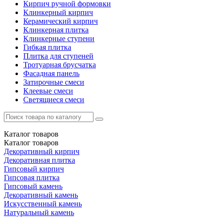
Кирпич ручной формовки
Клинкерный кирпич
Керамический кирпич
Клинкерная плитка
Клинкерные ступени
Гибкая плитка
Плитка для ступеней
Тротуарная брусчатка
Фасадная панель
Затирочные смеси
Клеевые смеси
Светящиеся смеси
Каталог
товаров
Каталог
товаров
Декоративный кирпич
Декоративная плитка
Гипсовый кирпич
Гипсовая плитка
Гипсовый камень
Декоративный камень
Искусственный камень
Натуральный камень