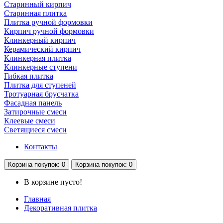
Старинный кирпич
Старинная плитка
Плитка ручной формовки
Кирпич ручной формовки
Клинкерный кирпич
Керамический кирпич
Клинкерная плитка
Клинкерные ступени
Гибкая плитка
Плитка для ступеней
Тротуарная брусчатка
Фасадная панель
Затирочные смеси
Клеевые смеси
Светящиеся смеси
Контакты
Корзина
покупок
: 0
Корзина
покупок
: 0
В корзине пусто!
Главная
Декоративная плитка