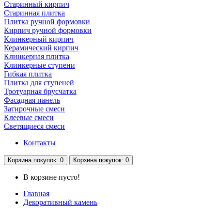
Старинный кирпич
Старинная плитка
Плитка ручной формовки
Кирпич ручной формовки
Клинкерный кирпич
Керамический кирпич
Клинкерная плитка
Клинкерные ступени
Гибкая плитка
Плитка для ступеней
Тротуарная брусчатка
Фасадная панель
Затирочные смеси
Клеевые смеси
Светящиеся смеси
Контакты
Корзина
покупок
: 0
Корзина
покупок
: 0
В корзине пусто!
Главная
Декоративный камень