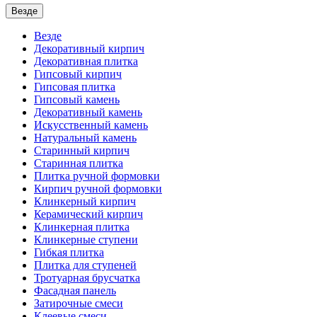
Везде
Везде
Декоративный кирпич
Декоративная плитка
Гипсовый кирпич
Гипсовая плитка
Гипсовый камень
Декоративный камень
Искусственный камень
Натуральный камень
Старинный кирпич
Старинная плитка
Плитка ручной формовки
Кирпич ручной формовки
Клинкерный кирпич
Керамический кирпич
Клинкерная плитка
Клинкерные ступени
Гибкая плитка
Плитка для ступеней
Тротуарная брусчатка
Фасадная панель
Затирочные смеси
Клеевые смеси