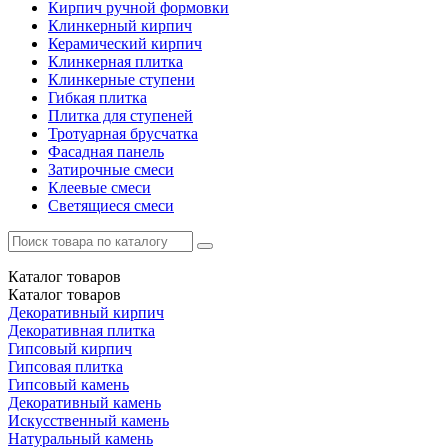
Кирпич ручной формовки
Клинкерный кирпич
Керамический кирпич
Клинкерная плитка
Клинкерные ступени
Гибкая плитка
Плитка для ступеней
Тротуарная брусчатка
Фасадная панель
Затирочные смеси
Клеевые смеси
Светящиеся смеси
Каталог
товаров
Каталог
товаров
Декоративный кирпич
Декоративная плитка
Гипсовый кирпич
Гипсовая плитка
Гипсовый камень
Декоративный камень
Искусственный камень
Натуральный камень