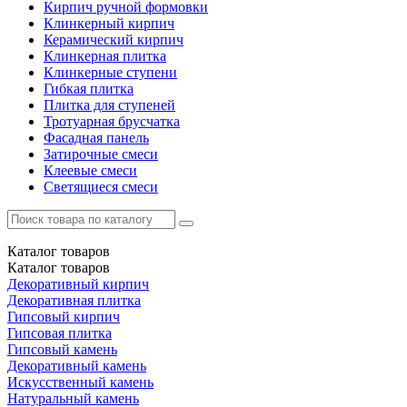
Кирпич ручной формовки
Клинкерный кирпич
Керамический кирпич
Клинкерная плитка
Клинкерные ступени
Гибкая плитка
Плитка для ступеней
Тротуарная брусчатка
Фасадная панель
Затирочные смеси
Клеевые смеси
Светящиеся смеси
Каталог
товаров
Каталог
товаров
Декоративный кирпич
Декоративная плитка
Гипсовый кирпич
Гипсовая плитка
Гипсовый камень
Декоративный камень
Искусственный камень
Натуральный камень