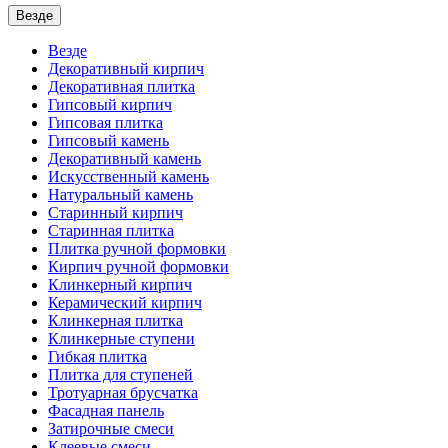
Везде
Везде
Декоративный кирпич
Декоративная плитка
Гипсовый кирпич
Гипсовая плитка
Гипсовый камень
Декоративный камень
Искусственный камень
Натуральный камень
Старинный кирпич
Старинная плитка
Плитка ручной формовки
Кирпич ручной формовки
Клинкерный кирпич
Керамический кирпич
Клинкерная плитка
Клинкерные ступени
Гибкая плитка
Плитка для ступеней
Тротуарная брусчатка
Фасадная панель
Затирочные смеси
Клеевые смеси