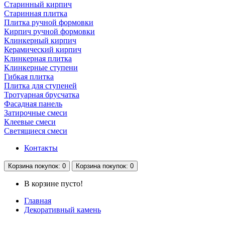
Старинный кирпич
Старинная плитка
Плитка ручной формовки
Кирпич ручной формовки
Клинкерный кирпич
Керамический кирпич
Клинкерная плитка
Клинкерные ступени
Гибкая плитка
Плитка для ступеней
Тротуарная брусчатка
Фасадная панель
Затирочные смеси
Клеевые смеси
Светящиеся смеси
Контакты
Корзина
покупок
: 0
Корзина
покупок
: 0
В корзине пусто!
Главная
Декоративный камень