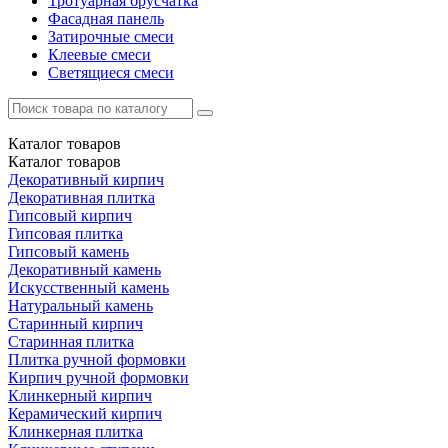
Тротуарная брусчатка
Фасадная панель
Затирочные смеси
Клеевые смеси
Светящиеся смеси
Каталог
товаров
Каталог
товаров
Декоративный кирпич
Декоративная плитка
Гипсовый кирпич
Гипсовая плитка
Гипсовый камень
Декоративный камень
Искусственный камень
Натуральный камень
Старинный кирпич
Старинная плитка
Плитка ручной формовки
Кирпич ручной формовки
Клинкерный кирпич
Керамический кирпич
Клинкерная плитка