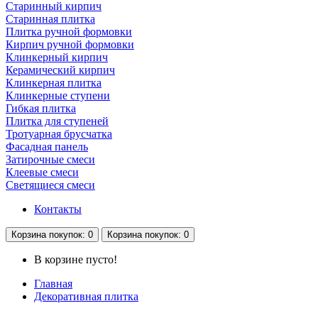
Старинный кирпич
Старинная плитка
Плитка ручной формовки
Кирпич ручной формовки
Клинкерный кирпич
Керамический кирпич
Клинкерная плитка
Клинкерные ступени
Гибкая плитка
Плитка для ступеней
Тротуарная брусчатка
Фасадная панель
Затирочные смеси
Клеевые смеси
Светящиеся смеси
Контакты
Корзина
покупок
: 0
Корзина
покупок
: 0
В корзине пусто!
Главная
Декоративная плитка