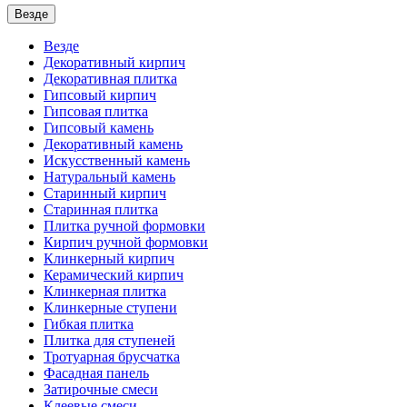
Везде
Везде
Декоративный кирпич
Декоративная плитка
Гипсовый кирпич
Гипсовая плитка
Гипсовый камень
Декоративный камень
Искусственный камень
Натуральный камень
Старинный кирпич
Старинная плитка
Плитка ручной формовки
Кирпич ручной формовки
Клинкерный кирпич
Керамический кирпич
Клинкерная плитка
Клинкерные ступени
Гибкая плитка
Плитка для ступеней
Тротуарная брусчатка
Фасадная панель
Затирочные смеси
Клеевые смеси