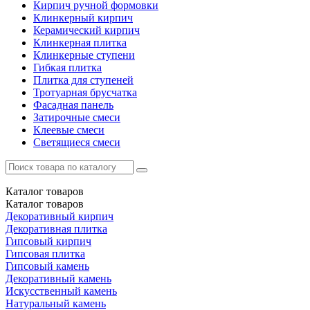
Кирпич ручной формовки
Клинкерный кирпич
Керамический кирпич
Клинкерная плитка
Клинкерные ступени
Гибкая плитка
Плитка для ступеней
Тротуарная брусчатка
Фасадная панель
Затирочные смеси
Клеевые смеси
Светящиеся смеси
Каталог
товаров
Каталог
товаров
Декоративный кирпич
Декоративная плитка
Гипсовый кирпич
Гипсовая плитка
Гипсовый камень
Декоративный камень
Искусственный камень
Натуральный камень