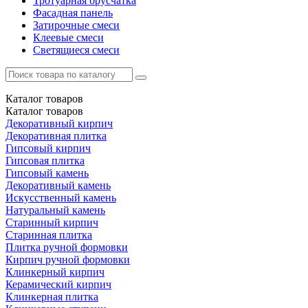
Тротуарная брусчатка
Фасадная панель
Затирочные смеси
Клеевые смеси
Светящиеся смеси
Каталог
товаров
Каталог
товаров
Декоративный кирпич
Декоративная плитка
Гипсовый кирпич
Гипсовая плитка
Гипсовый камень
Декоративный камень
Искусственный камень
Натуральный камень
Старинный кирпич
Старинная плитка
Плитка ручной формовки
Кирпич ручной формовки
Клинкерный кирпич
Керамический кирпич
Клинкерная плитка