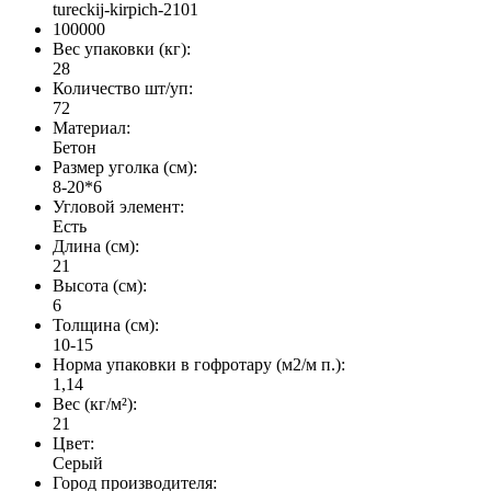
tureckij-kirpich-2101
100000
Вес упаковки (кг):
28
Количество шт/уп:
72
Материал:
Бетон
Размер уголка (см):
8-20*6
Угловой элемент:
Есть
Длина (см):
21
Высота (см):
6
Толщина (см):
10-15
Норма упаковки в гофротару (м2/м п.):
1,14
Вес (кг/м²):
21
Цвет:
Серый
Город производителя: