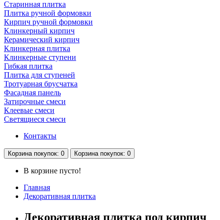
Старинная плитка
Плитка ручной формовки
Кирпич ручной формовки
Клинкерный кирпич
Керамический кирпич
Клинкерная плитка
Клинкерные ступени
Гибкая плитка
Плитка для ступеней
Тротуарная брусчатка
Фасадная панель
Затирочные смеси
Клеевые смеси
Светящиеся смеси
Контакты
Корзина
покупок
: 0
Корзина
покупок
: 0
В корзине пусто!
Главная
Декоративная плитка
Декоративная плитка под кирпич