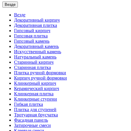
Везде
Везде
Декоративный кирпич
Декоративная плитка
Гипсовый кирпич
Гипсовая плитка
Гипсовый камень
Декоративный камень
Искусственный камень
Натуральный камень
Старинный кирпич
Старинная плитка
Плитка ручной формовки
Кирпич ручной формовки
Клинкерный кирпич
Керамический кирпич
Клинкерная плитка
Клинкерные ступени
Гибкая плитка
Плитка для ступеней
Тротуарная брусчатка
Фасадная панель
Затирочные смеси
Клеевые смеси