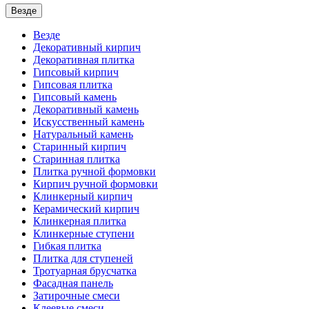
Везде
Везде
Декоративный кирпич
Декоративная плитка
Гипсовый кирпич
Гипсовая плитка
Гипсовый камень
Декоративный камень
Искусственный камень
Натуральный камень
Старинный кирпич
Старинная плитка
Плитка ручной формовки
Кирпич ручной формовки
Клинкерный кирпич
Керамический кирпич
Клинкерная плитка
Клинкерные ступени
Гибкая плитка
Плитка для ступеней
Тротуарная брусчатка
Фасадная панель
Затирочные смеси
Клеевые смеси