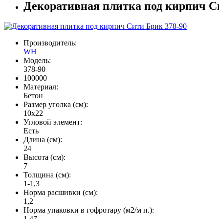
Декоративная плитка под кирпич С
Производитель:
WH
Модель:
378-90
100000
Материал:
Бетон
Размер уголка (см):
10х22
Угловой элемент:
Есть
Длина (см):
24
Высота (см):
7
Толщина (см):
1-1,3
Норма расшивки (см):
1,2
Норма упаковки в гофротару (м2/м п.):
1,47