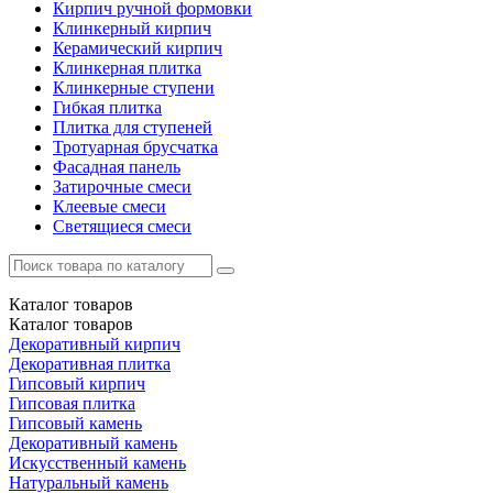
Кирпич ручной формовки
Клинкерный кирпич
Керамический кирпич
Клинкерная плитка
Клинкерные ступени
Гибкая плитка
Плитка для ступеней
Тротуарная брусчатка
Фасадная панель
Затирочные смеси
Клеевые смеси
Светящиеся смеси
Каталог
товаров
Каталог
товаров
Декоративный кирпич
Декоративная плитка
Гипсовый кирпич
Гипсовая плитка
Гипсовый камень
Декоративный камень
Искусственный камень
Натуральный камень