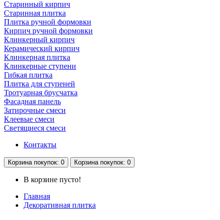
Старинный кирпич
Старинная плитка
Плитка ручной формовки
Кирпич ручной формовки
Клинкерный кирпич
Керамический кирпич
Клинкерная плитка
Клинкерные ступени
Гибкая плитка
Плитка для ступеней
Тротуарная брусчатка
Фасадная панель
Затирочные смеси
Клеевые смеси
Светящиеся смеси
Контакты
Корзина
покупок
: 0
Корзина
покупок
: 0
В корзине пусто!
Главная
Декоративная плитка