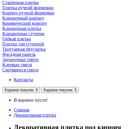
Старинная плитка
Плитка ручной формовки
Кирпич ручной формовки
Клинкерный кирпич
Керамический кирпич
Клинкерная плитка
Клинкерные ступени
Гибкая плитка
Плитка для ступеней
Тротуарная брусчатка
Фасадная панель
Затирочные смеси
Клеевые смеси
Светящиеся смеси
Контакты
Корзина
покупок
: 0
Корзина
покупок
: 0
В корзине пусто!
Главная
Декоративная плитка
Декоративная плитка под кирпич