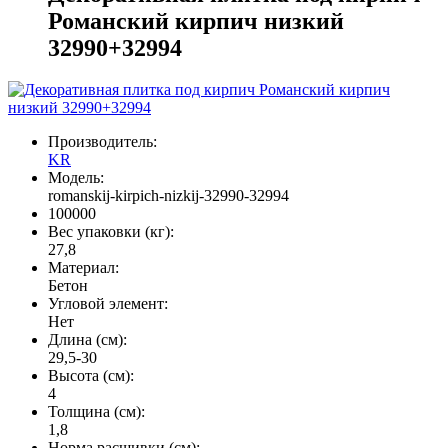
Романский кирпич низкий
32990+32994
Производитель:
KR
Модель:
romanskij-kirpich-nizkij-32990-32994
100000
Вес упаковки (кг):
27,8
Материал:
Бетон
Угловой элемент:
Нет
Длина (см):
29,5-30
Высота (см):
4
Толщина (см):
1,8
Норма расшивки (см):