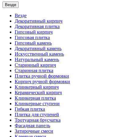
Везде
Везде
Декоративный кирпич
Декоративная плитка
Гипсовый кирпич
Гипсовая плитка
Гипсовый камень
Декоративный камень
Искусственный камень
Натуральный камень
Старинный кирпич
Старинная плитка
Плитка ручной формовки
Кирпич ручной формовки
Клинкерный кирпич
Керамический кирпич
Клинкерная плитка
Клинкерные ступени
Гибкая плитка
Плитка для ступеней
Тротуарная брусчатка
Фасадная панель
Затирочные смеси
Клеевые смеси