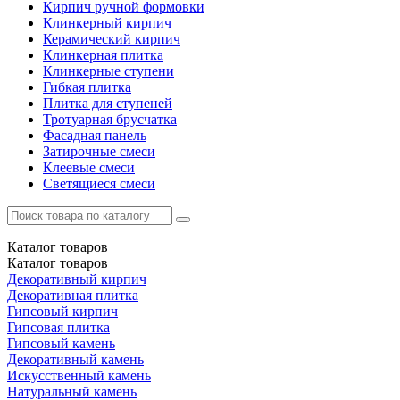
Кирпич ручной формовки
Клинкерный кирпич
Керамический кирпич
Клинкерная плитка
Клинкерные ступени
Гибкая плитка
Плитка для ступеней
Тротуарная брусчатка
Фасадная панель
Затирочные смеси
Клеевые смеси
Светящиеся смеси
Каталог
товаров
Каталог
товаров
Декоративный кирпич
Декоративная плитка
Гипсовый кирпич
Гипсовая плитка
Гипсовый камень
Декоративный камень
Искусственный камень
Натуральный камень