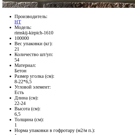
Производитель:
НТ
Модель:
rimskij-kirpich-1610
100000
Вес упаковки (кг):
21
Количество шт/уп:
54
Материал:
Бетон
Размер уголка (см):
8-22*6,5
Угловой элемент:
Есть
Длина (см):
22-24
Высота (см):
6,5
Толщина (см):
1
Норма упаковки в гофротару (м2/м п.):