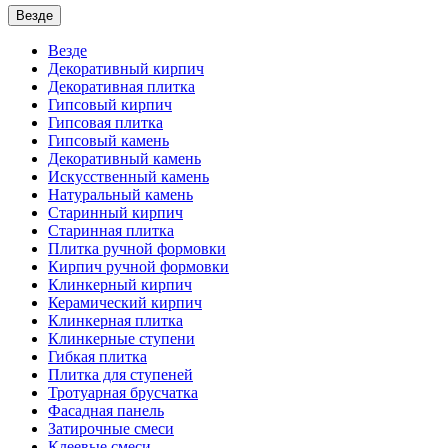
Везде
Везде
Декоративный кирпич
Декоративная плитка
Гипсовый кирпич
Гипсовая плитка
Гипсовый камень
Декоративный камень
Искусственный камень
Натуральный камень
Старинный кирпич
Старинная плитка
Плитка ручной формовки
Кирпич ручной формовки
Клинкерный кирпич
Керамический кирпич
Клинкерная плитка
Клинкерные ступени
Гибкая плитка
Плитка для ступеней
Тротуарная брусчатка
Фасадная панель
Затирочные смеси
Клеевые смеси