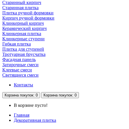
Старинный кирпич
Старинная плитка
Плитка ручной формовки
Кирпич ручной формовки
Клинкерный кирпич
Керамический кирпич
Клинкерная плитка
Клинкерные ступени
Гибкая плитка
Плитка для ступеней
Тротуарная брусчатка
Фасадная панель
Затирочные смеси
Клеевые смеси
Светящиеся смеси
Контакты
Корзина
покупок
: 0
Корзина
покупок
: 0
В корзине пусто!
Главная
Декоративная плитка