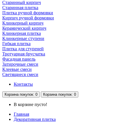
Старинный кирпич
Старинная плитка
Плитка ручной формовки
Кирпич ручной формовки
Клинкерный кирпич
Керамический кирпич
Клинкерная плитка
Клинкерные ступени
Гибкая плитка
Плитка для ступеней
Тротуарная брусчатка
Фасадная панель
Затирочные смеси
Клеевые смеси
Светящиеся смеси
Контакты
Корзина
покупок
: 0
Корзина
покупок
: 0
В корзине пусто!
Главная
Декоративная плитка