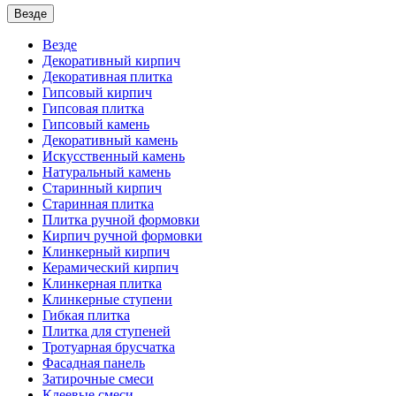
Везде
Везде
Декоративный кирпич
Декоративная плитка
Гипсовый кирпич
Гипсовая плитка
Гипсовый камень
Декоративный камень
Искусственный камень
Натуральный камень
Старинный кирпич
Старинная плитка
Плитка ручной формовки
Кирпич ручной формовки
Клинкерный кирпич
Керамический кирпич
Клинкерная плитка
Клинкерные ступени
Гибкая плитка
Плитка для ступеней
Тротуарная брусчатка
Фасадная панель
Затирочные смеси
Клеевые смеси