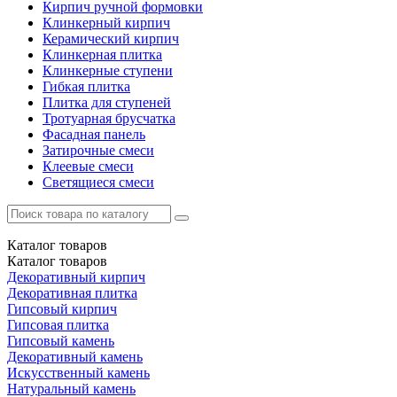
Кирпич ручной формовки
Клинкерный кирпич
Керамический кирпич
Клинкерная плитка
Клинкерные ступени
Гибкая плитка
Плитка для ступеней
Тротуарная брусчатка
Фасадная панель
Затирочные смеси
Клеевые смеси
Светящиеся смеси
Каталог
товаров
Каталог
товаров
Декоративный кирпич
Декоративная плитка
Гипсовый кирпич
Гипсовая плитка
Гипсовый камень
Декоративный камень
Искусственный камень
Натуральный камень