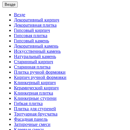
Везде
Везде
Декоративный кирпич
Декоративная плитка
Гипсовый кирпич
Гипсовая плитка
Гипсовый камень
Декоративный камень
Искусственный камень
Натуральный камень
Старинный кирпич
Старинная плитка
Плитка ручной формовки
Кирпич ручной формовки
Клинкерный кирпич
Керамический кирпич
Клинкерная плитка
Клинкерные ступени
Гибкая плитка
Плитка для ступеней
Тротуарная брусчатка
Фасадная панель
Затирочные смеси
Клеевые смеси