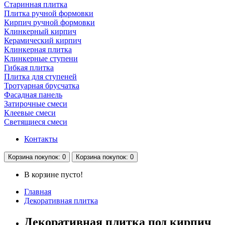
Старинная плитка
Плитка ручной формовки
Кирпич ручной формовки
Клинкерный кирпич
Керамический кирпич
Клинкерная плитка
Клинкерные ступени
Гибкая плитка
Плитка для ступеней
Тротуарная брусчатка
Фасадная панель
Затирочные смеси
Клеевые смеси
Светящиеся смеси
Контакты
Корзина
покупок
: 0
Корзина
покупок
: 0
В корзине пусто!
Главная
Декоративная плитка
Декоративная плитка под кирпич