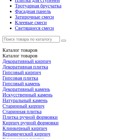
Плитка для ступеней
Тротуарная брусчатка
Фасадная панель
Затирочные смеси
Клеевые смеси
Светящиеся смеси
Каталог
товаров
Каталог
товаров
Декоративный кирпич
Декоративная плитка
Гипсовый кирпич
Гипсовая плитка
Гипсовый камень
Декоративный камень
Искусственный камень
Натуральный камень
Старинный кирпич
Старинная плитка
Плитка ручной формовки
Кирпич ручной формовки
Клинкерный кирпич
Керамический кирпич