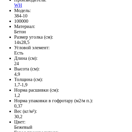
WH
Модель:
384-10
100000
Материал:
Бетон
Размер уголка (см):
14х28,5
Угловой элемент:
Есть
Длина (см):
24
Высота (см):
4,9
Толщина (см):
1,7-1,9
Норма расшивки (см):
1,2
Норма упаковки в гофротару (м2/м п.):
0,37
Вес (кг/м²):
30,2
Цвет:
Бежевый