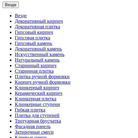
Везде
Везде
Декоративный кирпич
Декоративная плитка
Гипсовый кирпич
Гипсовая плитка
Гипсовый камень
Декоративный камень
Искусственный камень
Натуральный камень
Старинный кирпич
Старинная плитка
Плитка ручной формовки
Кирпич ручной формовки
Клинкерный кирпич
Керамический кирпич
Клинкерная плитка
Клинкерные ступени
Гибкая плитка
Плитка для ступеней
Тротуарная брусчатка
Фасадная панель
Затирочные смеси
Клеевые смеси