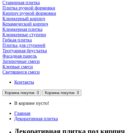
Старинная плитка
Плитка ручной формовки
Кирпич ручной формовки
Клинкерный кирпич
Керамический кирпич
Клинкерная плитка
Клинкерные ступени
Гибкая плитка
Плитка для ступеней
Тротуарная брусчатка
Фасадная панель
Затирочные смеси
Клеевые смеси
Светящиеся смеси
Контакты
Корзина
покупок
: 0
Корзина
покупок
: 0
В корзине пусто!
Главная
Декоративная плитка
Декоративная плитка под кирпич