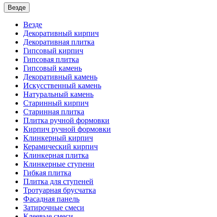
Везде
Везде
Декоративный кирпич
Декоративная плитка
Гипсовый кирпич
Гипсовая плитка
Гипсовый камень
Декоративный камень
Искусственный камень
Натуральный камень
Старинный кирпич
Старинная плитка
Плитка ручной формовки
Кирпич ручной формовки
Клинкерный кирпич
Керамический кирпич
Клинкерная плитка
Клинкерные ступени
Гибкая плитка
Плитка для ступеней
Тротуарная брусчатка
Фасадная панель
Затирочные смеси
Клеевые смеси