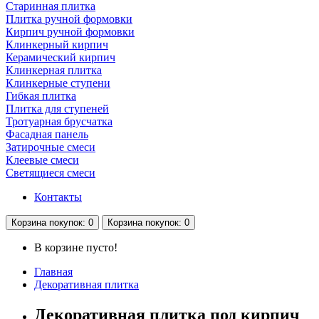
Старинная плитка
Плитка ручной формовки
Кирпич ручной формовки
Клинкерный кирпич
Керамический кирпич
Клинкерная плитка
Клинкерные ступени
Гибкая плитка
Плитка для ступеней
Тротуарная брусчатка
Фасадная панель
Затирочные смеси
Клеевые смеси
Светящиеся смеси
Контакты
Корзина
покупок
: 0
Корзина
покупок
: 0
В корзине пусто!
Главная
Декоративная плитка
Декоративная плитка под кирпич