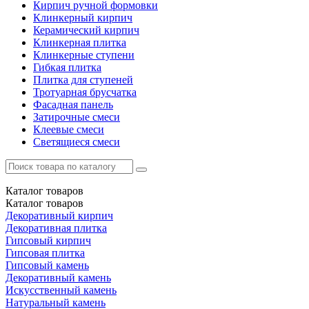
Кирпич ручной формовки
Клинкерный кирпич
Керамический кирпич
Клинкерная плитка
Клинкерные ступени
Гибкая плитка
Плитка для ступеней
Тротуарная брусчатка
Фасадная панель
Затирочные смеси
Клеевые смеси
Светящиеся смеси
Каталог
товаров
Каталог
товаров
Декоративный кирпич
Декоративная плитка
Гипсовый кирпич
Гипсовая плитка
Гипсовый камень
Декоративный камень
Искусственный камень
Натуральный камень