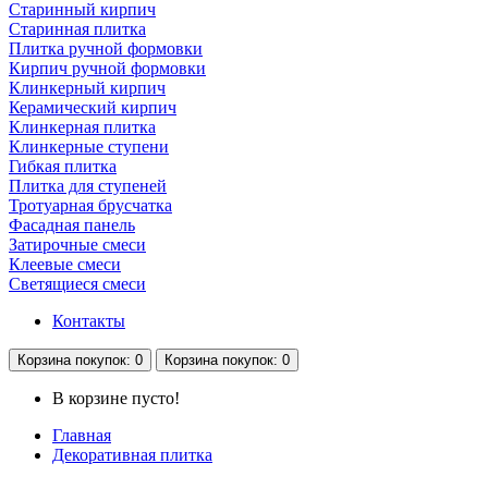
Старинный кирпич
Старинная плитка
Плитка ручной формовки
Кирпич ручной формовки
Клинкерный кирпич
Керамический кирпич
Клинкерная плитка
Клинкерные ступени
Гибкая плитка
Плитка для ступеней
Тротуарная брусчатка
Фасадная панель
Затирочные смеси
Клеевые смеси
Светящиеся смеси
Контакты
Корзина
покупок
: 0
Корзина
покупок
: 0
В корзине пусто!
Главная
Декоративная плитка