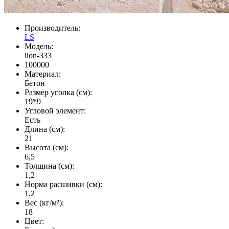
Производитель:
LS
Модель:
lion-333
100000
Материал:
Бетон
Размер уголка (см):
19*9
Угловой элемент:
Есть
Длина (см):
21
Высота (см):
6,5
Толщина (см):
1,2
Норма расшивки (см):
1,2
Вес (кг/м²):
18
Цвет: