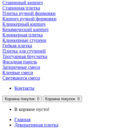
Старинный кирпич
Старинная плитка
Плитка ручной формовки
Кирпич ручной формовки
Клинкерный кирпич
Керамический кирпич
Клинкерная плитка
Клинкерные ступени
Гибкая плитка
Плитка для ступеней
Тротуарная брусчатка
Фасадная панель
Затирочные смеси
Клеевые смеси
Светящиеся смеси
Контакты
Корзина
покупок
: 0
Корзина
покупок
: 0
В корзине пусто!
Главная
Декоративная плитка