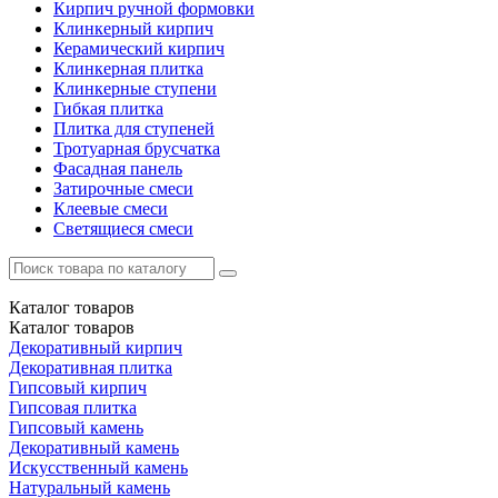
Кирпич ручной формовки
Клинкерный кирпич
Керамический кирпич
Клинкерная плитка
Клинкерные ступени
Гибкая плитка
Плитка для ступеней
Тротуарная брусчатка
Фасадная панель
Затирочные смеси
Клеевые смеси
Светящиеся смеси
Каталог
товаров
Каталог
товаров
Декоративный кирпич
Декоративная плитка
Гипсовый кирпич
Гипсовая плитка
Гипсовый камень
Декоративный камень
Искусственный камень
Натуральный камень