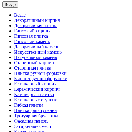
Везде
Везде
Декоративный кирпич
Декоративная плитка
Гипсовый кирпич
Гипсовая плитка
Гипсовый камень
Декоративный камень
Искусственный камень
Натуральный камень
Старинный кирпич
Старинная плитка
Плитка ручной формовки
Кирпич ручной формовки
Клинкерный кирпич
Керамический кирпич
Клинкерная плитка
Клинкерные ступени
Гибкая плитка
Плитка для ступеней
Тротуарная брусчатка
Фасадная панель
Затирочные смеси
Клеевые смеси