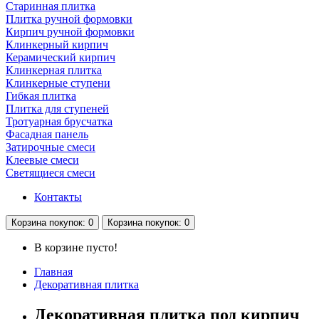
Старинная плитка
Плитка ручной формовки
Кирпич ручной формовки
Клинкерный кирпич
Керамический кирпич
Клинкерная плитка
Клинкерные ступени
Гибкая плитка
Плитка для ступеней
Тротуарная брусчатка
Фасадная панель
Затирочные смеси
Клеевые смеси
Светящиеся смеси
Контакты
Корзина
покупок
: 0
Корзина
покупок
: 0
В корзине пусто!
Главная
Декоративная плитка
Декоративная плитка под кирпич