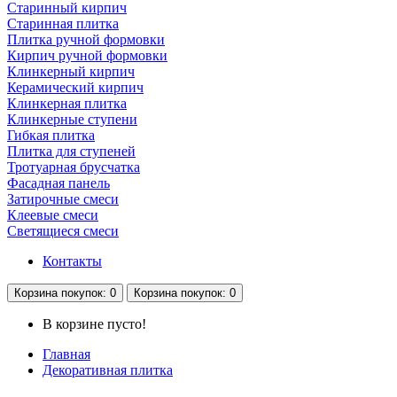
Старинный кирпич
Старинная плитка
Плитка ручной формовки
Кирпич ручной формовки
Клинкерный кирпич
Керамический кирпич
Клинкерная плитка
Клинкерные ступени
Гибкая плитка
Плитка для ступеней
Тротуарная брусчатка
Фасадная панель
Затирочные смеси
Клеевые смеси
Светящиеся смеси
Контакты
Корзина
покупок
: 0
Корзина
покупок
: 0
В корзине пусто!
Главная
Декоративная плитка