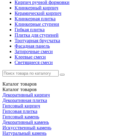
Кирпич ручной формовки
Клинкерный кирпич
Керамический кирпич
Клинкерная плитка
Клинкерные ступени
Гибкая плитка
Плитка для ступеней
Тротуарная брусчатка
Фасадная панель
Затирочные смеси
Клеевые смеси
Светящиеся смеси
Каталог
товаров
Каталог
товаров
Декоративный кирпич
Декоративная плитка
Гипсовый кирпич
Гипсовая плитка
Гипсовый камень
Декоративный камень
Искусственный камень
Натуральный камень