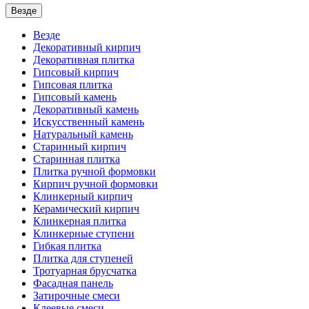
Везде
Везде
Декоративный кирпич
Декоративная плитка
Гипсовый кирпич
Гипсовая плитка
Гипсовый камень
Декоративный камень
Искусственный камень
Натуральный камень
Старинный кирпич
Старинная плитка
Плитка ручной формовки
Кирпич ручной формовки
Клинкерный кирпич
Керамический кирпич
Клинкерная плитка
Клинкерные ступени
Гибкая плитка
Плитка для ступеней
Тротуарная брусчатка
Фасадная панель
Затирочные смеси
Клеевые смеси