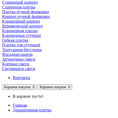
Старинный кирпич
Старинная плитка
Плитка ручной формовки
Кирпич ручной формовки
Клинкерный кирпич
Керамический кирпич
Клинкерная плитка
Клинкерные ступени
Гибкая плитка
Плитка для ступеней
Тротуарная брусчатка
Фасадная панель
Затирочные смеси
Клеевые смеси
Светящиеся смеси
Контакты
Корзина
покупок
: 0
Корзина
покупок
: 0
В корзине пусто!
Главная
Декоративная плитка