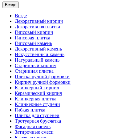
Везде
Везде
Декоративный кирпич
Декоративная плитка
Гипсовый кирпич
Гипсовая плитка
Гипсовый камень
Декоративный камень
Искусственный камень
Натуральный камень
Старинный кирпич
Старинная плитка
Плитка ручной формовки
Кирпич ручной формовки
Клинкерный кирпич
Керамический кирпич
Клинкерная плитка
Клинкерные ступени
Гибкая плитка
Плитка для ступеней
Тротуарная брусчатка
Фасадная панель
Затирочные смеси
Клеевые смеси