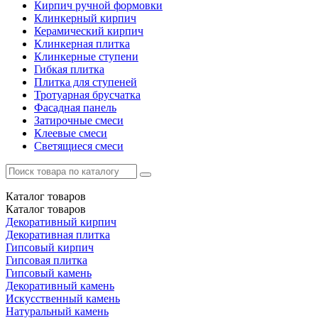
Кирпич ручной формовки
Клинкерный кирпич
Керамический кирпич
Клинкерная плитка
Клинкерные ступени
Гибкая плитка
Плитка для ступеней
Тротуарная брусчатка
Фасадная панель
Затирочные смеси
Клеевые смеси
Светящиеся смеси
Каталог
товаров
Каталог
товаров
Декоративный кирпич
Декоративная плитка
Гипсовый кирпич
Гипсовая плитка
Гипсовый камень
Декоративный камень
Искусственный камень
Натуральный камень