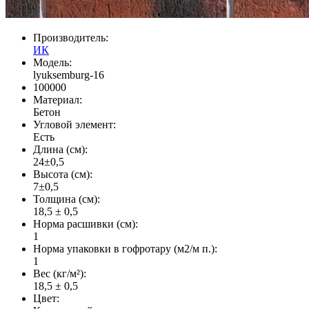
Производитель:
ИК
Модель:
lyuksemburg-16
100000
Материал:
Бетон
Угловой элемент:
Есть
Длина (см):
24±0,5
Высота (см):
7±0,5
Толщина (см):
18,5 ± 0,5
Норма расшивки (см):
1
Норма упаковки в гофротару (м2/м п.):
1
Вес (кг/м²):
18,5 ± 0,5
Цвет: