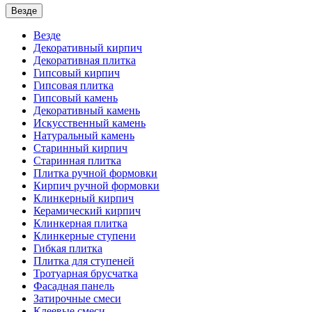
Везде
Везде
Декоративный кирпич
Декоративная плитка
Гипсовый кирпич
Гипсовая плитка
Гипсовый камень
Декоративный камень
Искусственный камень
Натуральный камень
Старинный кирпич
Старинная плитка
Плитка ручной формовки
Кирпич ручной формовки
Клинкерный кирпич
Керамический кирпич
Клинкерная плитка
Клинкерные ступени
Гибкая плитка
Плитка для ступеней
Тротуарная брусчатка
Фасадная панель
Затирочные смеси
Клеевые смеси