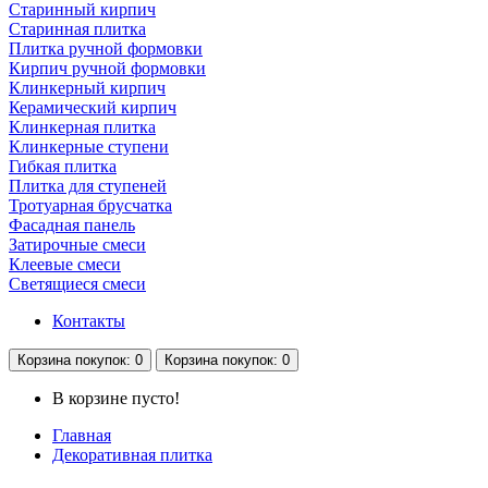
Старинный кирпич
Старинная плитка
Плитка ручной формовки
Кирпич ручной формовки
Клинкерный кирпич
Керамический кирпич
Клинкерная плитка
Клинкерные ступени
Гибкая плитка
Плитка для ступеней
Тротуарная брусчатка
Фасадная панель
Затирочные смеси
Клеевые смеси
Светящиеся смеси
Контакты
Корзина
покупок
: 0
Корзина
покупок
: 0
В корзине пусто!
Главная
Декоративная плитка