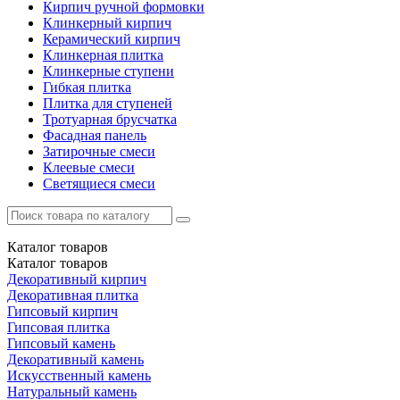
Кирпич ручной формовки
Клинкерный кирпич
Керамический кирпич
Клинкерная плитка
Клинкерные ступени
Гибкая плитка
Плитка для ступеней
Тротуарная брусчатка
Фасадная панель
Затирочные смеси
Клеевые смеси
Светящиеся смеси
Каталог
товаров
Каталог
товаров
Декоративный кирпич
Декоративная плитка
Гипсовый кирпич
Гипсовая плитка
Гипсовый камень
Декоративный камень
Искусственный камень
Натуральный камень